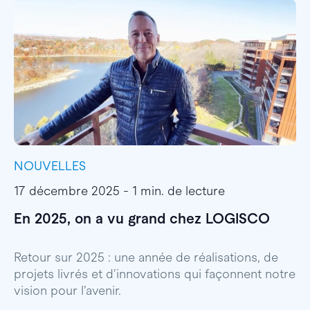
NOUVELLES
I
17 décembre 2025 - 1 min. de lecture
1
En 2025, on a vu grand chez LOGISCO
E
l
Retour sur 2025 : une année de réalisations, de
projets livrés et d’innovations qui façonnent notre
E
vision pour l’avenir.
p