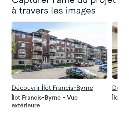
à travers les images
Découvrir Îlot Francis-Byrne
Décou
Îlot Francis-Byrne - Vue
Îlot F
extérieure