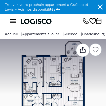
Trouvez votre prochain appartement à Québec et
Lévis –
Voir nos disponibilités
🔑
Accueil
Appartements à louer
Québec
Charlesbourg