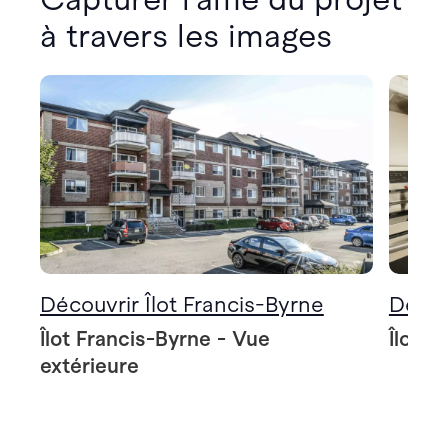
à travers les images
Découvrir Îlot Francis-Byrne
Décou
Îlot Francis-Byrne - Vue
Îlot F
extérieure