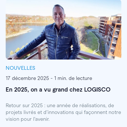
NOUVELLES
I
17 décembre 2025 - 1 min. de lecture
1
En 2025, on a vu grand chez LOGISCO
E
l
Retour sur 2025 : une année de réalisations, de
projets livrés et d’innovations qui façonnent notre
E
vision pour l’avenir.
p