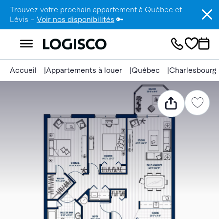
Trouvez votre prochain appartement à Québec et
Lévis –
Voir nos disponibilités
🔑
Accueil
Appartements à louer
Québec
Charlesbourg