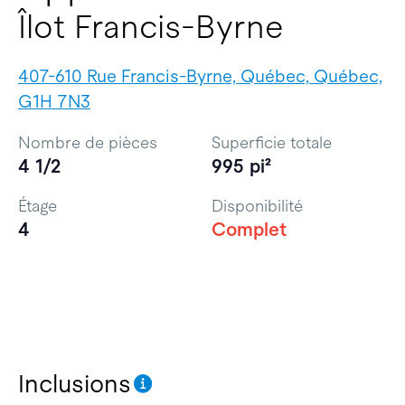
Îlot Francis-Byrne
407-610 Rue Francis-Byrne, Québec, Québec,
G1H 7N3
Nombre de pièces
Superficie totale
4 1/2
995 pi²
Étage
Disponibilité
4
Complet
Inclusions