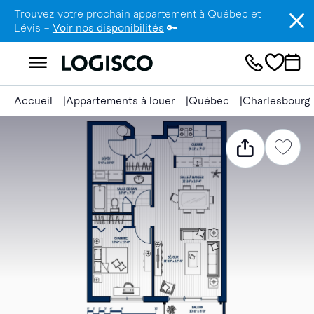
Trouvez votre prochain appartement à Québec et
Lévis –
Voir nos disponibilités
🔑
Accueil
Appartements à louer
Québec
Charlesbourg