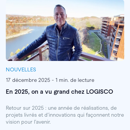
NOUVELLES
I
17 décembre 2025 - 1 min. de lecture
1
En 2025, on a vu grand chez LOGISCO
E
l
Retour sur 2025 : une année de réalisations, de
projets livrés et d’innovations qui façonnent notre
E
vision pour l’avenir.
p