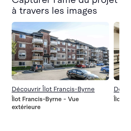
à travers les images
Découvrir Îlot Francis-Byrne
Décou
Îlot Francis-Byrne - Vue
Îlot F
extérieure