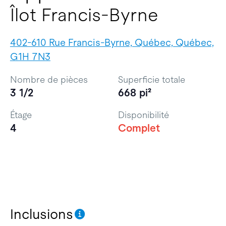
Îlot Francis-Byrne
402-610 Rue Francis-Byrne, Québec, Québec,
G1H 7N3
Nombre de pièces
Superficie totale
3 1/2
668 pi²
Étage
Disponibilité
4
Complet
Inclusions