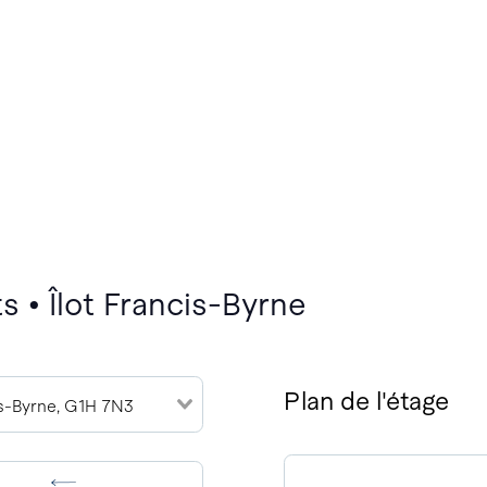
 • Îlot Francis-Byrne
Plan de l'étage
is-Byrne, G1H 7N3