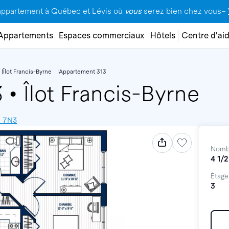
appartement à Québec et Lévis où
vous
serez bien chez vous–
Appartements
Espaces commerciaux
Hôtels
Centre d'ai
Îlot Francis-Byrne
Appartement 313
3
•
Îlot Francis-Byrne
H 7N3
Nomb
4 1/2
Étage
3