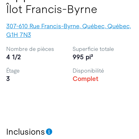
Îlot Francis-Byrne
307-610 Rue Francis-Byrne, Québec, Québec,
G1H 7N3
Nombre de pièces
Superficie totale
4 1/2
995 pi²
Étage
Disponibilité
3
Complet
Inclusions