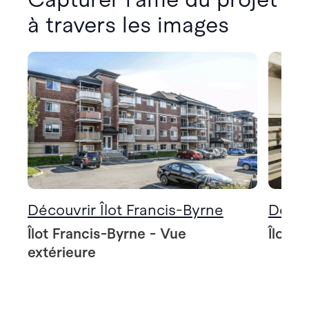
à travers les images
Découvrir Îlot Francis-Byrne
Décou
Îlot Francis-Byrne - Vue
Îlot F
extérieure