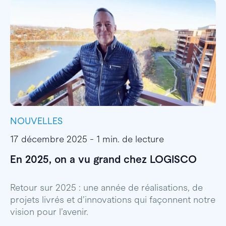
NOUVELLES
I
17 décembre 2025 - 1 min. de lecture
1
En 2025, on a vu grand chez LOGISCO
E
l
Retour sur 2025 : une année de réalisations, de
projets livrés et d’innovations qui façonnent notre
E
vision pour l’avenir.
p