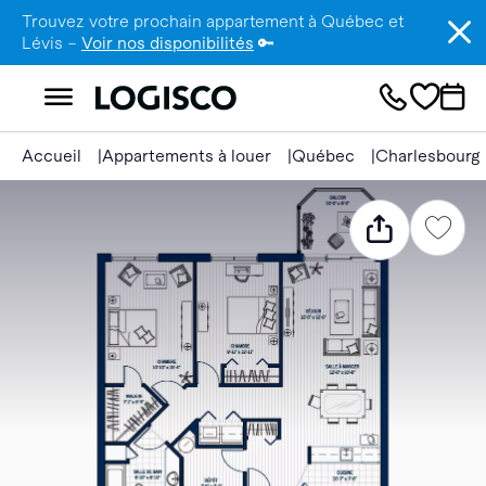
Trouvez votre prochain appartement à Québec et
Lévis –
Voir nos disponibilités
🔑
Accueil
Appartements à louer
Québec
Charlesbourg