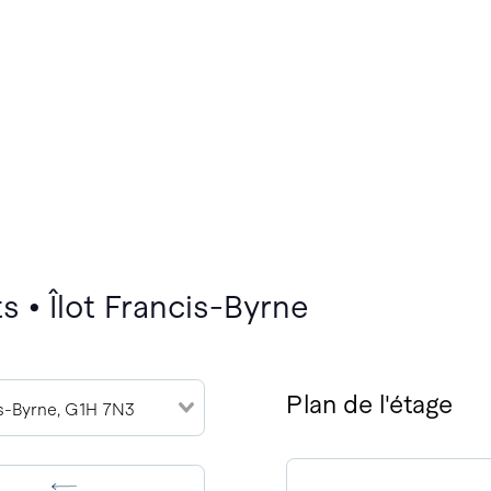
 • Îlot Francis-Byrne
Plan de l'étage
is-Byrne, G1H 7N3