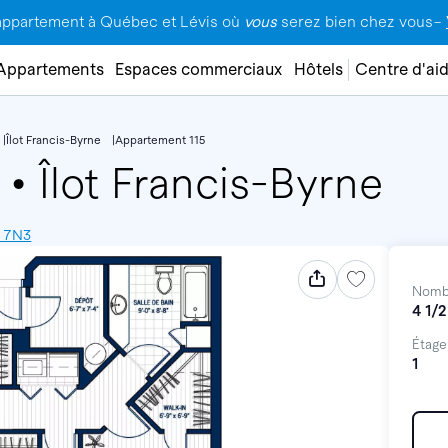
appartement à Québec et Lévis où
vous
serez bien chez vous–
Appartements
Espaces commerciaux
Hôtels
Centre d'ai
Îlot Francis-Byrne
Appartement 115
5
•
Îlot Francis-Byrne
H 7N3
Nomb
4 1/2
Étage
1