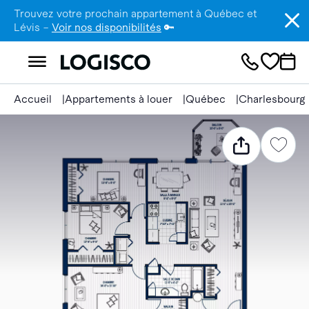
Trouvez votre prochain appartement à Québec et
Lévis –
Voir nos disponibilités
🔑
Accueil
Appartements à louer
Québec
Charlesbourg