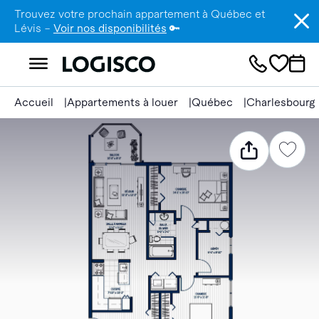
Trouvez votre prochain appartement à Québec et
Lévis –
Voir nos disponibilités
🔑
Accueil
Appartements à louer
Québec
Charlesbourg