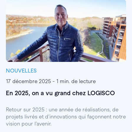
NOUVELLES
I
17 décembre 2025 - 1 min. de lecture
1
En 2025, on a vu grand chez LOGISCO
E
l
Retour sur 2025 : une année de réalisations, de
projets livrés et d’innovations qui façonnent notre
E
vision pour l’avenir.
p