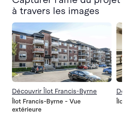
à travers les images
Découvrir Îlot Francis-Byrne
Décou
Îlot Francis-Byrne - Vue
Îlot F
extérieure