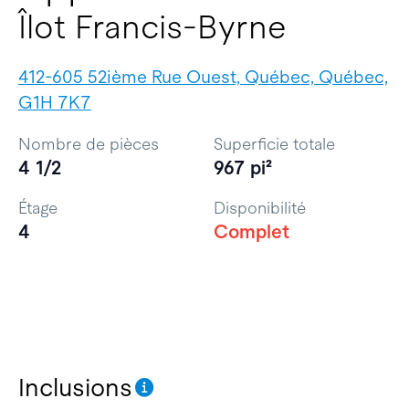
Îlot Francis-Byrne
412-605 52ième Rue Ouest, Québec, Québec,
G1H 7K7
Nombre de pièces
Superficie totale
4 1/2
967 pi²
Étage
Disponibilité
4
Complet
Inclusions