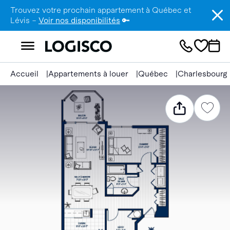
Trouvez votre prochain appartement à Québec et
Lévis –
Voir nos disponibilités
🔑
Accueil
Appartements à louer
Québec
Charlesbourg