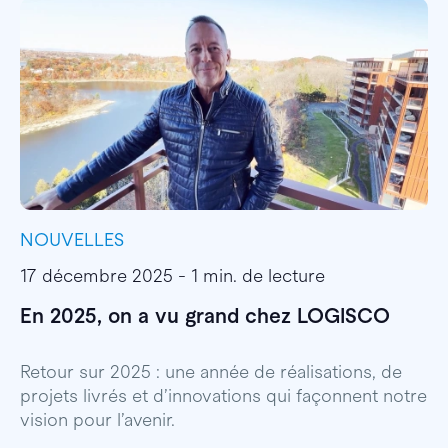
NOUVELLES
I
17 décembre 2025 - 1 min. de lecture
1
En 2025, on a vu grand chez LOGISCO
E
l
Retour sur 2025 : une année de réalisations, de
projets livrés et d’innovations qui façonnent notre
E
vision pour l’avenir.
p