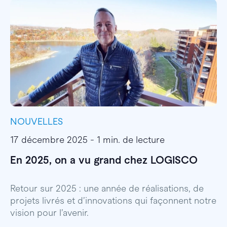
NOUVELLES
I
17 décembre 2025 - 1 min. de lecture
1
En 2025, on a vu grand chez LOGISCO
E
l
Retour sur 2025 : une année de réalisations, de
projets livrés et d’innovations qui façonnent notre
E
vision pour l’avenir.
p