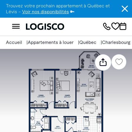
Trouvez votre prochain appartement à Québec et
Lévis –
Voir nos disponibilités
🔑
Accueil
Appartements à louer
Québec
Charlesbourg