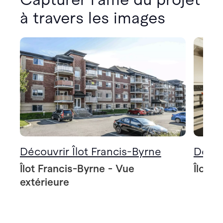
à travers les images
Découvrir Îlot Francis-Byrne
Décou
Îlot Francis-Byrne - Vue
Îlot F
extérieure