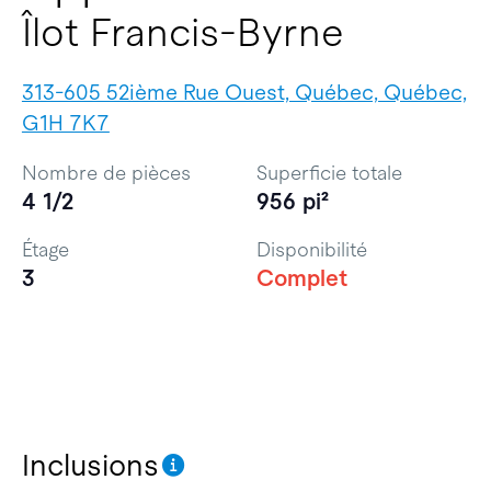
Îlot Francis-Byrne
313-605 52ième Rue Ouest, Québec, Québec,
G1H 7K7
Nombre de pièces
Superficie totale
4 1/2
956 pi²
Étage
Disponibilité
3
Complet
Inclusions