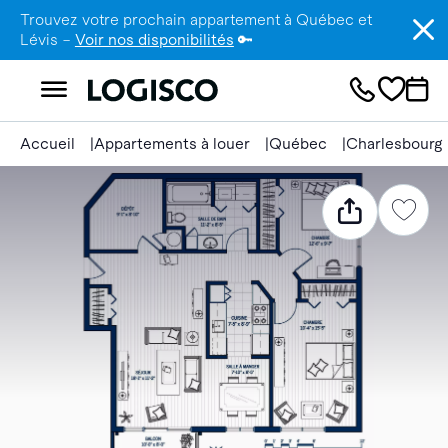
Trouvez votre prochain appartement à Québec et
Lévis –
Voir nos disponibilités
🔑
Accueil
Appartements à louer
Québec
Charlesbourg