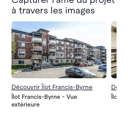
à travers les images
Découvrir Îlot Francis-Byrne
Décou
Îlot Francis-Byrne - Vue
Îlot F
extérieure