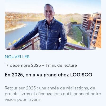
NOUVELLES
I
17 décembre 2025 - 1 min. de lecture
1
En 2025, on a vu grand chez LOGISCO
E
l
Retour sur 2025 : une année de réalisations, de
projets livrés et d’innovations qui façonnent notre
E
vision pour l’avenir.
p