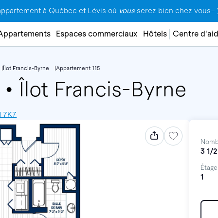
appartement à Québec et Lévis où
vous
serez bien chez vous–
Appartements
Espaces commerciaux
Hôtels
Centre d'ai
Îlot Francis-Byrne
Appartement 115
5
•
Îlot Francis-Byrne
H 7K7
Nomb
3 1/2
Étage
1