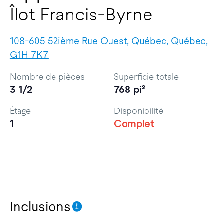
Îlot Francis-Byrne
108-605 52ième Rue Ouest, Québec, Québec,
G1H 7K7
Nombre de pièces
Superficie totale
3 1/2
768 pi²
Étage
Disponibilité
1
Complet
Inclusions