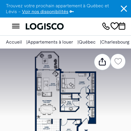
Trouvez votre prochain appartement à Québec et
Lévis –
Voir nos disponibilités
🔑
Accueil
Appartements à louer
Québec
Charlesbourg