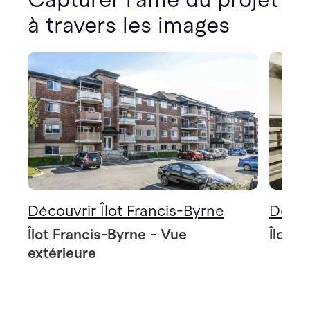
à travers les images
Découvrir Îlot Francis-Byrne
Décou
Îlot Francis-Byrne - Vue
Îlot F
extérieure