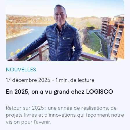
NOUVELLES
I
17 décembre 2025 - 1 min. de lecture
1
En 2025, on a vu grand chez LOGISCO
E
l
Retour sur 2025 : une année de réalisations, de
projets livrés et d’innovations qui façonnent notre
E
vision pour l’avenir.
p