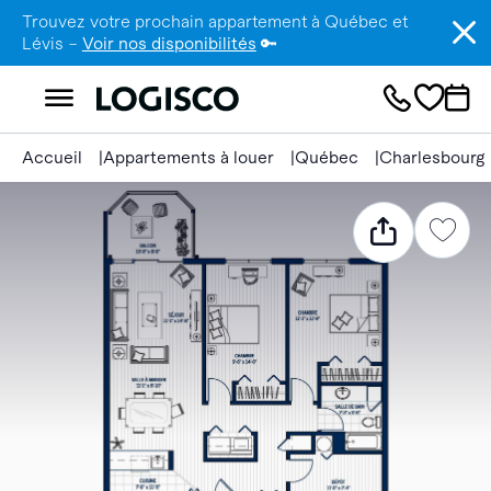
Trouvez votre prochain appartement à Québec et
Lévis –
Voir nos disponibilités
🔑
Accueil
Appartements à louer
Québec
Charlesbourg