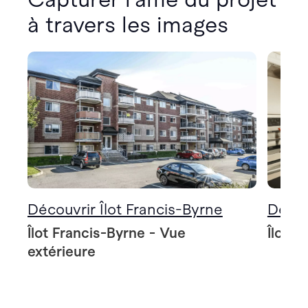
à travers les images
Découvrir Îlot Francis-Byrne
Décou
Îlot Francis-Byrne - Vue
Îlot F
extérieure