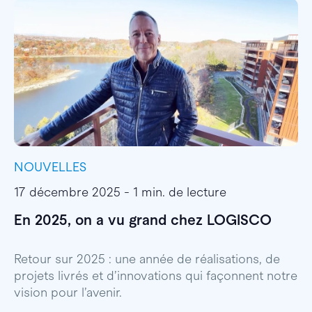
NOUVELLES
I
17 décembre 2025 - 1 min. de lecture
1
En 2025, on a vu grand chez LOGISCO
E
l
Retour sur 2025 : une année de réalisations, de
projets livrés et d’innovations qui façonnent notre
E
vision pour l’avenir.
p