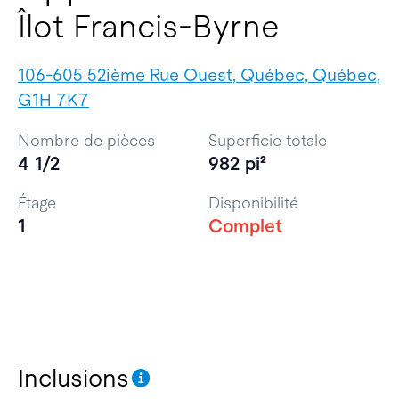
Îlot Francis-Byrne
106-605 52ième Rue Ouest, Québec, Québec,
G1H 7K7
Nombre de pièces
Superficie totale
4 1/2
982 pi²
Étage
Disponibilité
1
Complet
Inclusions