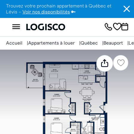
Trouvez votre prochain appartement à Québec et
Lévis –
Voir nos disponibilités
🔑
Accueil
Appartements à louer
Québec
Beauport
Le