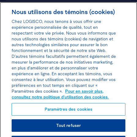
Hôtels
Nous utilisons des témoins (cookies)
Chez LOGISCO, nous tenons à vous offrir une
expérience personnalisée de qualité, tout en
respectant votre vie privée. Nous vous informons que
nous utilisons des témoins (cookies) de navigation et
Donnez votre avis pour gagner 100$
autres technologies similaires pour assurer le bon
fonctionnement et la sécurité de notre site Web.
D'autres témoins facultatifs permettent également de
mesurer la performance de nos initiatives marketing,
en plus d'améliorer et de personnaliser votre
expérience en ligne. En acceptant les témoins, vous
Politique d'utilisation des cookies
consentez à leur utilisation. Vous pouvez modifier vos
préférences en tout temps en cliquant sur «
Politique de protection des
Paramètres des cookies ».
Pour en savoir plus,
consultez notre politique d'utilisation des cookies.
renseignements personnels
Paramètres des cookies
Joindre l’agent de location
Tout refuser
© TOUS DROITS RÉSERVÉS LOGISCO 2026