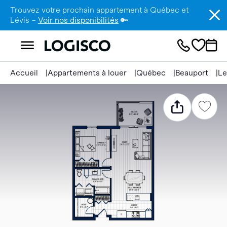
Trouvez votre prochain appartement à Québec et
Lévis –
Voir nos disponibilités
🔑
Accueil
Appartements à louer
Québec
Beauport
Le