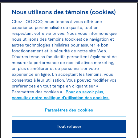
Hôtels
Nous utilisons des témoins (cookies)
Chez LOGISCO, nous tenons à vous offrir une
expérience personnalisée de qualité, tout en
respectant votre vie privée. Nous vous informons que
nous utilisons des témoins (cookies) de navigation et
Donnez votre avis pour gagner 100$
autres technologies similaires pour assurer le bon
fonctionnement et la sécurité de notre site Web.
D'autres témoins facultatifs permettent également de
mesurer la performance de nos initiatives marketing,
en plus d'améliorer et de personnaliser votre
expérience en ligne. En acceptant les témoins, vous
Politique d'utilisation des cookies
consentez à leur utilisation. Vous pouvez modifier vos
préférences en tout temps en cliquant sur «
Politique de protection des
Paramètres des cookies ».
Pour en savoir plus,
consultez notre politique d'utilisation des cookies.
renseignements personnels
Paramètres des cookies
Joindre l’agent de location
Tout refuser
© TOUS DROITS RÉSERVÉS LOGISCO 2026