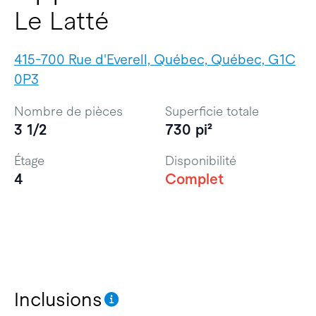
Le Latté
415-700 Rue d'Everell, Québec, Québec, G1C
0P3
Nombre de pièces
Superficie totale
3 1/2
730 pi²
Étage
Disponibilité
4
Complet
Inclusions