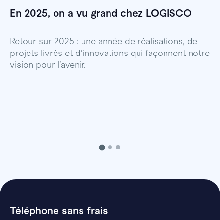
En 2025, on a vu grand chez LOGISCO
E
l
Retour sur 2025 : une année de réalisations, de
projets livrés et d’innovations qui façonnent notre
E
vision pour l’avenir.
p
Téléphone sans frais