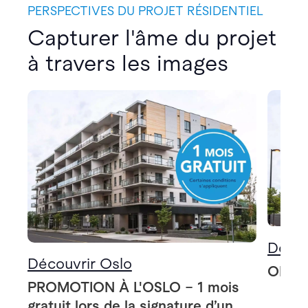
PERSPECTIVES DU PROJET RÉSIDENTIEL
Capturer l'âme du projet
à travers les images
Décou
Découvrir Oslo
OLSO 
PROMOTION À L'OSLO – 1 mois
gratuit lors de la signature d’un