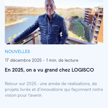
NOUVELLES
I
17 décembre 2025 - 1 min. de lecture
1
En 2025, on a vu grand chez LOGISCO
E
l
Retour sur 2025 : une année de réalisations, de
projets livrés et d’innovations qui façonnent notre
E
vision pour l’avenir.
p