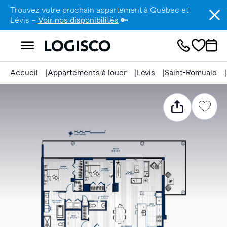
Trouvez votre prochain appartement à Québec et
Lévis –
Voir nos disponibilités
🔑
Accueil
Appartements à louer
Lévis
Saint-Romuald