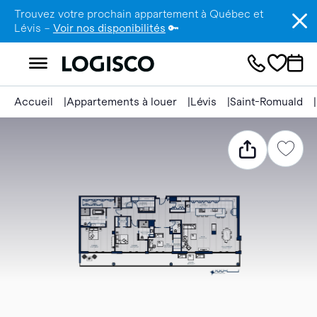
Trouvez votre prochain appartement à Québec et
Lévis –
Voir nos disponibilités
🔑
Accueil
Appartements à louer
Lévis
Saint-Romuald