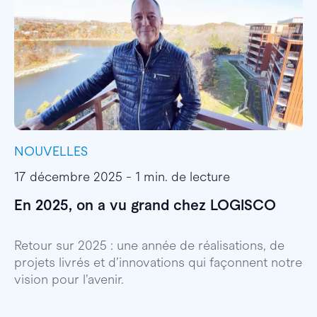
NOUVELLES
I
17 décembre 2025 - 1 min. de lecture
1
En 2025, on a vu grand chez LOGISCO
E
l
Retour sur 2025 : une année de réalisations, de
projets livrés et d’innovations qui façonnent notre
E
vision pour l’avenir.
p