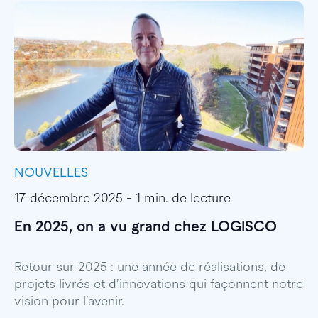
NOUVELLES
I
17 décembre 2025 - 1 min. de lecture
1
En 2025, on a vu grand chez LOGISCO
E
l
Retour sur 2025 : une année de réalisations, de
projets livrés et d’innovations qui façonnent notre
E
vision pour l’avenir.
p