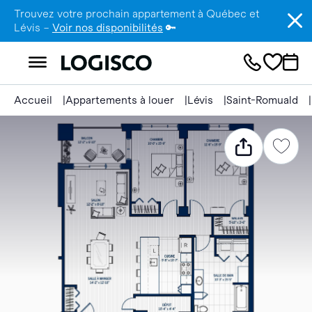
Trouvez votre prochain appartement à Québec et
Lévis –
Voir nos disponibilités
🔑
Accueil
Appartements à louer
Lévis
Saint-Romuald