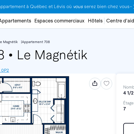
appartement à Québec et Lévis où
vous
serez bien chez vous–
Appartements
Espaces commerciaux
Hôtels
Centre d'ai
Le Magnétik
Appartement 708
08
•
Le Magnétik
W 0P2
Nomb
4 1/2
Étage
7