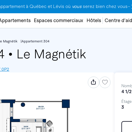
appartement à Québec et Lévis où
vous
serez bien chez vous–
Appartements
Espaces commerciaux
Hôtels
Centre d'ai
Le Magnétik
Appartement 304
04
•
Le Magnétik
W 0P2
Nomb
4 1/2
Étage
3