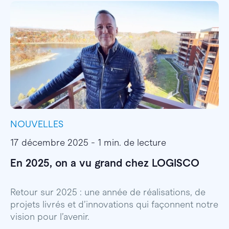
NOUVELLES
I
17 décembre 2025 - 1 min. de lecture
1
En 2025, on a vu grand chez LOGISCO
E
l
Retour sur 2025 : une année de réalisations, de
projets livrés et d’innovations qui façonnent notre
E
vision pour l’avenir.
p