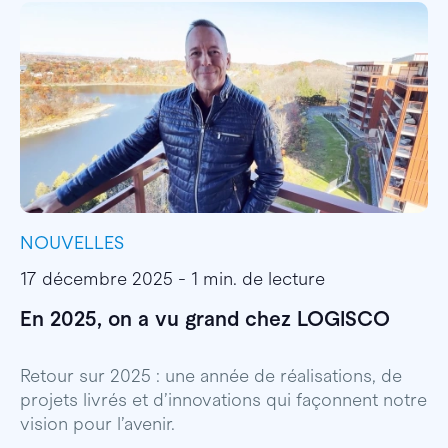
NOUVELLES
I
17 décembre 2025 - 1 min. de lecture
1
En 2025, on a vu grand chez LOGISCO
E
l
Retour sur 2025 : une année de réalisations, de
projets livrés et d’innovations qui façonnent notre
E
vision pour l’avenir.
p