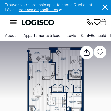
Trouvez votre prochain appartement à Québec et
Lévis –
Voir nos disponibilités
🔑
Accueil
Appartements à louer
Lévis
Saint-Romuald