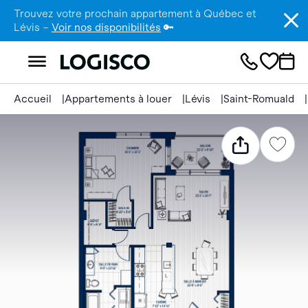
Trouvez votre prochain appartement à Québec et
Lévis –
Voir nos disponibilités
🔑
Accueil
Appartements à louer
Lévis
Saint-Romuald