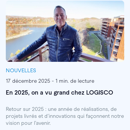
NOUVELLES
I
17 décembre 2025 - 1 min. de lecture
1
En 2025, on a vu grand chez LOGISCO
E
l
Retour sur 2025 : une année de réalisations, de
projets livrés et d’innovations qui façonnent notre
E
vision pour l’avenir.
p