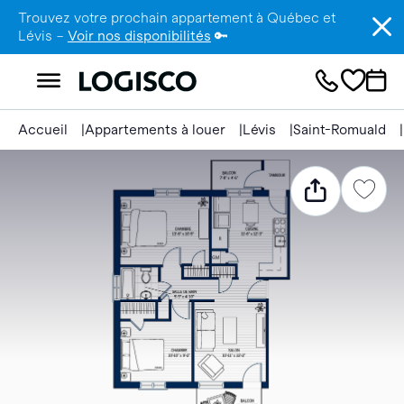
Trouvez votre prochain appartement à Québec et
Lévis –
Voir nos disponibilités
🔑
Accueil
Appartements à louer
Lévis
Saint-Romuald