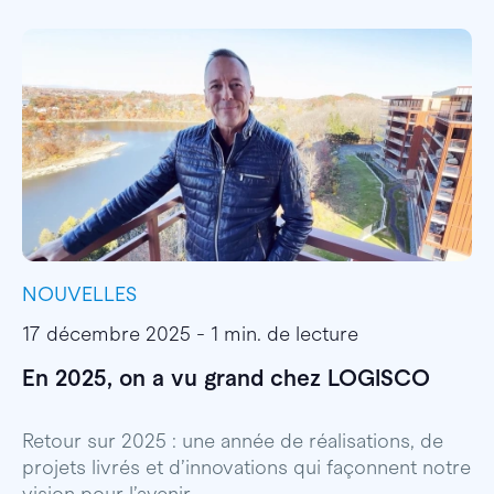
NOUVELLES
I
17 décembre 2025 - 1 min. de lecture
1
En 2025, on a vu grand chez LOGISCO
E
l
Retour sur 2025 : une année de réalisations, de
projets livrés et d’innovations qui façonnent notre
E
vision pour l’avenir.