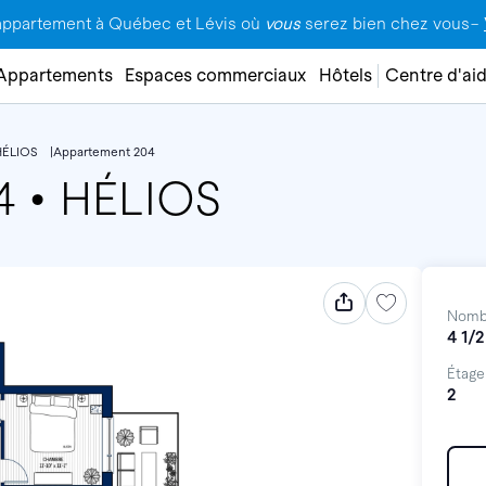
appartement à Québec et Lévis où
vous
serez bien chez vous–
Appartements
Espaces commerciaux
Hôtels
Centre d'ai
HÉLIOS
Appartement 204
04
•
HÉLIOS
Nomb
4 1/2
Étage
2