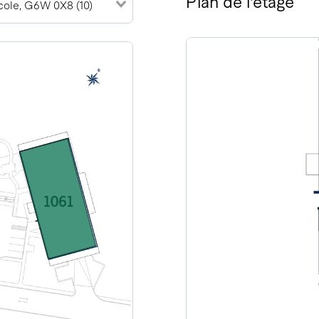
Plan de l'étage
École, G6W 0X8 (10)