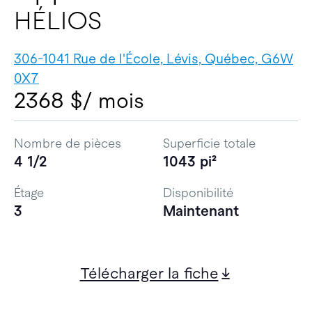
HÉLIOS
306-1041 Rue de l'École, Lévis, Québec, G6W
0X7
2368 $
/ mois
Nombre de pièces
Superficie totale
4 1/2
1043 pi²
Étage
Disponibilité
3
Maintenant
Télécharger la fiche