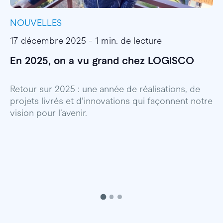
NOUVELLES
I
17 décembre 2025 - 1 min. de lecture
1
En 2025, on a vu grand chez LOGISCO
E
l
Retour sur 2025 : une année de réalisations, de
projets livrés et d’innovations qui façonnent notre
E
vision pour l’avenir.
p