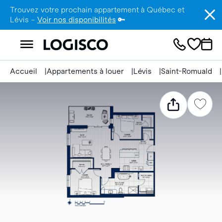
Trouvez votre prochain appartement à Québec et
Lévis –
Voir nos disponibilités
🔑
Accueil
Appartements à louer
Lévis
Saint-Romuald