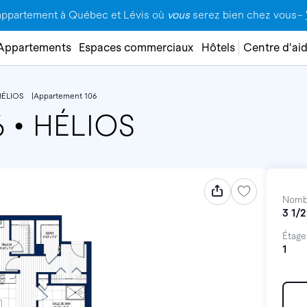
appartement à Québec et Lévis où
vous
serez bien chez vous–
Appartements
Espaces commerciaux
Hôtels
Centre d'ai
HÉLIOS
Appartement 106
6
•
HÉLIOS
Nomb
3 1/2
Étage
1