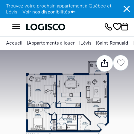
Trouvez votre prochain appartement à Québec et
Lévis –
Voir nos disponibilités
🔑
Accueil
Appartements à louer
Lévis
Saint-Romuald