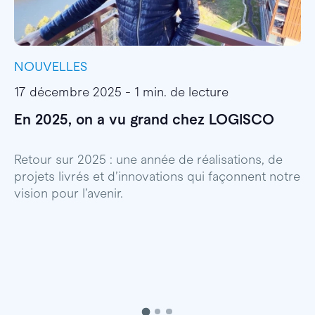
NOUVELLES
I
17 décembre 2025 - 1 min. de lecture
1
En 2025, on a vu grand chez LOGISCO
E
l
Retour sur 2025 : une année de réalisations, de
projets livrés et d’innovations qui façonnent notre
E
vision pour l’avenir.
p