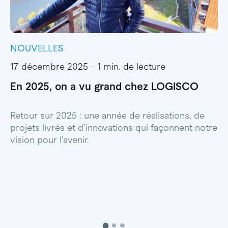
NOUVELLES
I
17 décembre 2025 - 1 min. de lecture
1
En 2025, on a vu grand chez LOGISCO
E
l
Retour sur 2025 : une année de réalisations, de
projets livrés et d’innovations qui façonnent notre
E
vision pour l’avenir.
p