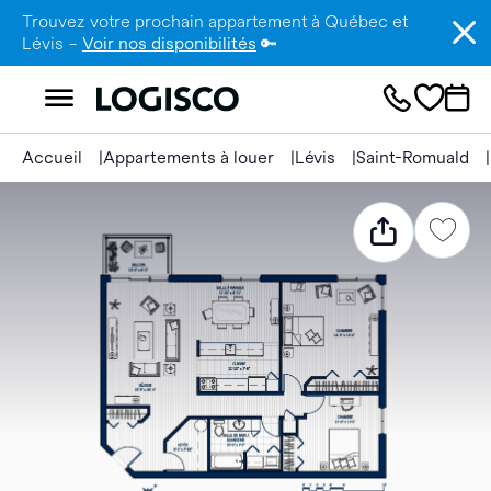
Trouvez votre prochain appartement à Québec et
Lévis –
Voir nos disponibilités
🔑
Accueil
Appartements à louer
Lévis
Saint-Romuald