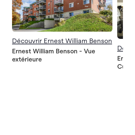
Découvrir Ernest William Benson
Décou
Ernest William Benson - Vue
Ernes
extérieure
Cuisi