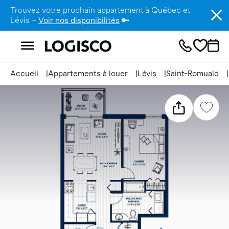
Trouvez votre prochain appartement à Québec et
Lévis –
Voir nos disponibilités
🔑
Accueil
Appartements à louer
Lévis
Saint-Romuald