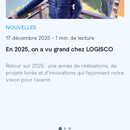
NOUVELLES
I
17 décembre 2025 - 1 min. de lecture
1
En 2025, on a vu grand chez LOGISCO
E
l
Retour sur 2025 : une année de réalisations, de
projets livrés et d’innovations qui façonnent notre
E
vision pour l’avenir.
p