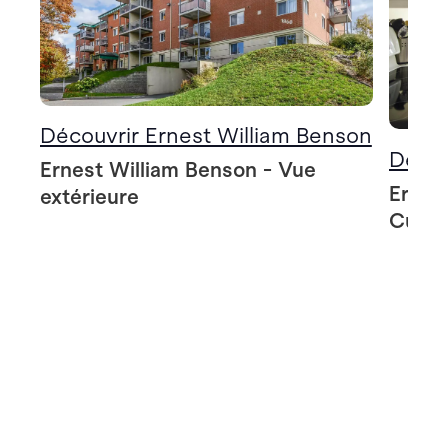
Découvrir Ernest William Benson
Décou
Ernest William Benson - Vue
Ernes
extérieure
Cuisi