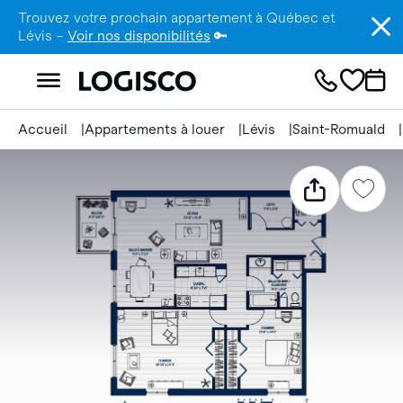
Trouvez votre prochain appartement à Québec et
Lévis –
Voir nos disponibilités
🔑
Accueil
Appartements à louer
Lévis
Saint-Romuald