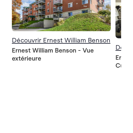
Découvrir Ernest William Benson
Décou
Ernest William Benson - Vue
Ernes
extérieure
Cuisi