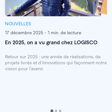
NOUVELLES
I
17 décembre 2025 - 1 min. de lecture
1
En 2025, on a vu grand chez LOGISCO
E
l
Retour sur 2025 : une année de réalisations, de
projets livrés et d’innovations qui façonnent notre
E
vision pour l’avenir.
p