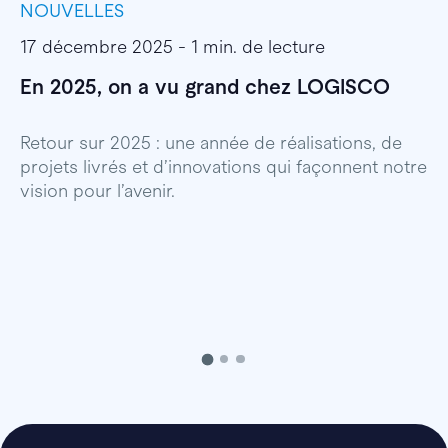
NOUVELLES
I
17 décembre 2025 - 1 min. de lecture
1
En 2025, on a vu grand chez LOGISCO
E
l
Retour sur 2025 : une année de réalisations, de
projets livrés et d’innovations qui façonnent notre
E
vision pour l’avenir.
p