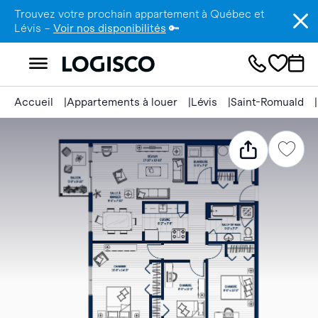
Trouvez votre prochain appartement à Québec et
Lévis –
Voir nos disponibilités
🔑
Accueil
Appartements à louer
Lévis
Saint-Romuald