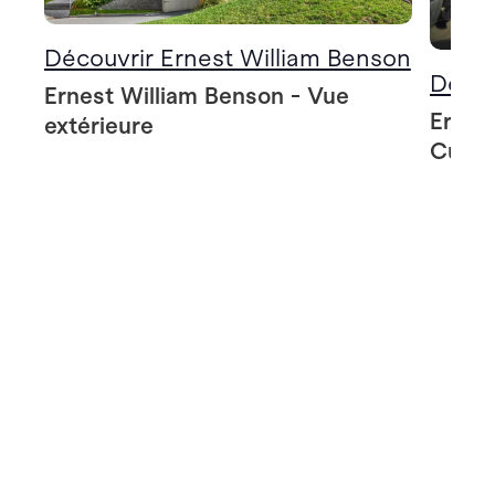
Découvrir Ernest William Benson
Décou
Ernest William Benson - Vue
Ernes
extérieure
Cuisi