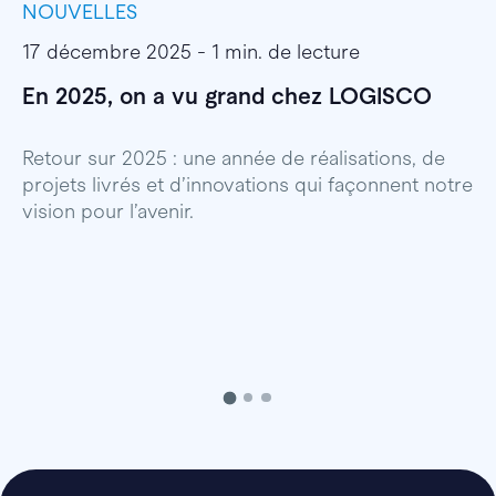
NOUVELLES
I
17 décembre 2025 - 1 min. de lecture
1
En 2025, on a vu grand chez LOGISCO
E
l
Retour sur 2025 : une année de réalisations, de
projets livrés et d’innovations qui façonnent notre
E
vision pour l’avenir.
p