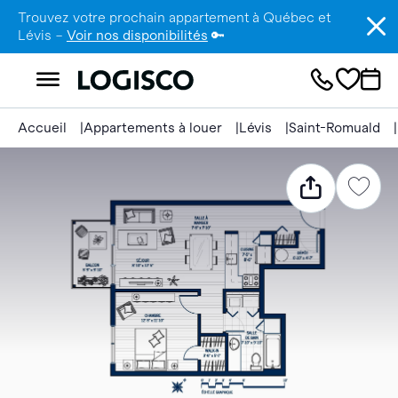
Trouvez votre prochain appartement à Québec et
Lévis –
Voir nos disponibilités
🔑
Accueil
Appartements à louer
Lévis
Saint-Romuald