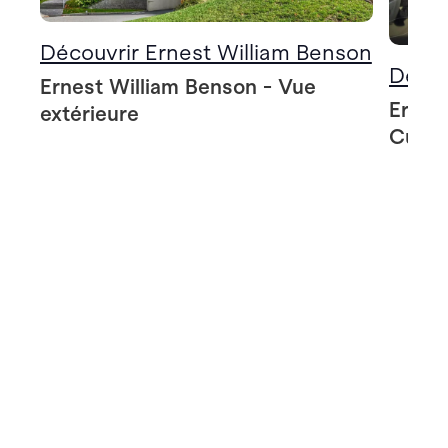
Découvrir Ernest William Benson
Décou
Ernest William Benson - Vue
Ernes
extérieure
Cuisi