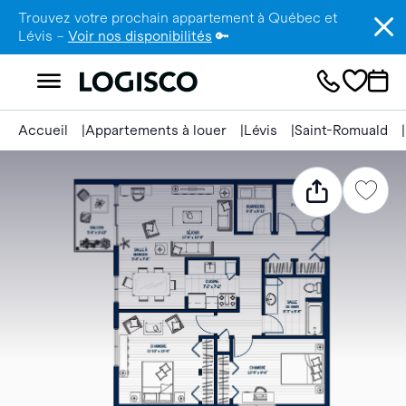
Trouvez votre prochain appartement à Québec et
Lévis –
Voir nos disponibilités
🔑
Accueil
Appartements à louer
Lévis
Saint-Romuald