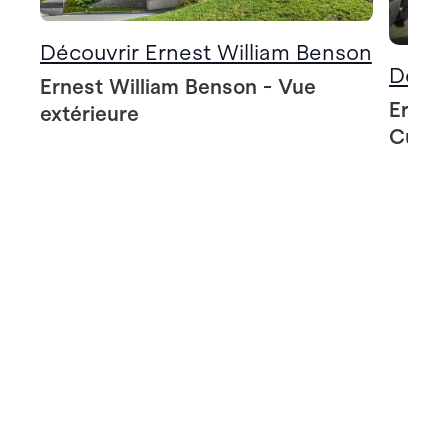
Découvrir Ernest William Benson
Décou
Ernest William Benson - Vue
Ernes
extérieure
Cuisi