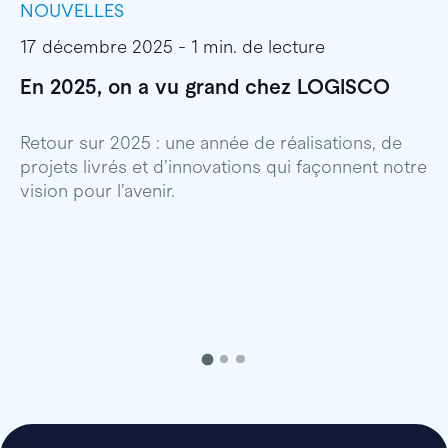
NOUVELLES
I
17 décembre 2025 - 1 min. de lecture
1
En 2025, on a vu grand chez LOGISCO
E
l
Retour sur 2025 : une année de réalisations, de
projets livrés et d’innovations qui façonnent notre
E
vision pour l’avenir.
p