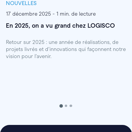
NOUVELLES
I
17 décembre 2025 - 1 min. de lecture
1
En 2025, on a vu grand chez LOGISCO
E
l
Retour sur 2025 : une année de réalisations, de
projets livrés et d’innovations qui façonnent notre
E
vision pour l’avenir.
p