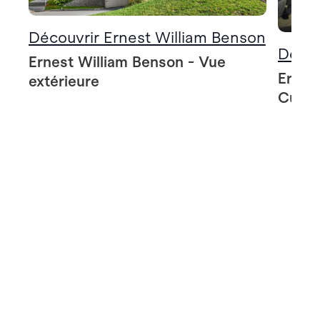
Découvrir Ernest William Benson
Décou
Ernest William Benson - Vue
Ernes
extérieure
Cuisi