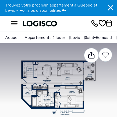
Trouvez votre prochain appartement à Québec et
Lévis –
Voir nos disponibilités
🔑
Accueil
Appartements à louer
Lévis
Saint-Romuald