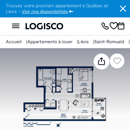
Trouvez votre prochain appartement à Québec et
Lévis –
Voir nos disponibilités
🔑
Accueil
Appartements à louer
Lévis
Saint-Romuald