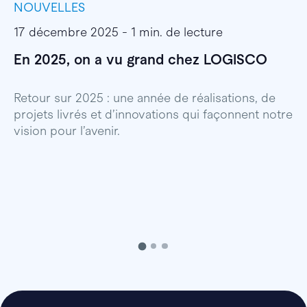
NOUVELLES
I
17 décembre 2025 - 1 min. de lecture
1
En 2025, on a vu grand chez LOGISCO
E
l
Retour sur 2025 : une année de réalisations, de
projets livrés et d’innovations qui façonnent notre
E
vision pour l’avenir.
p