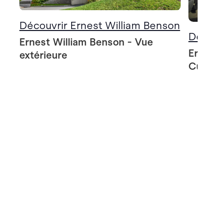
Découvrir Ernest William Benson
Décou
Ernest William Benson - Vue
Ernes
extérieure
Cuisi