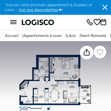
Trouvez votre prochain appartement à Québec et
Lévis –
Voir nos disponibilités
🔑
Accueil
Appartements à louer
Lévis
Saint-Romuald