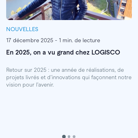
NOUVELLES
I
17 décembre 2025 - 1 min. de lecture
1
En 2025, on a vu grand chez LOGISCO
E
l
Retour sur 2025 : une année de réalisations, de
projets livrés et d’innovations qui façonnent notre
E
vision pour l’avenir.
p