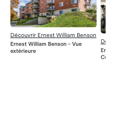
Découvrir Ernest William Benson
Décou
Ernest William Benson - Vue
Ernes
extérieure
Cuisi