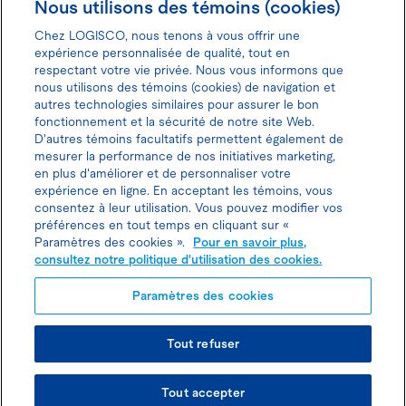
Nous utilisons des témoins (cookies)
Chez LOGISCO, nous tenons à vous offrir une
expérience personnalisée de qualité, tout en
respectant votre vie privée. Nous vous informons que
nous utilisons des témoins (cookies) de navigation et
Donnez votre avis pour gagner 100$
autres technologies similaires pour assurer le bon
fonctionnement et la sécurité de notre site Web.
D'autres témoins facultatifs permettent également de
mesurer la performance de nos initiatives marketing,
en plus d'améliorer et de personnaliser votre
expérience en ligne. En acceptant les témoins, vous
Politique d'utilisation des cookies
consentez à leur utilisation. Vous pouvez modifier vos
préférences en tout temps en cliquant sur «
Politique de protection des
Paramètres des cookies ».
Pour en savoir plus,
consultez notre politique d'utilisation des cookies.
renseignements personnels
Paramètres des cookies
Joindre l’agent de location
Tout refuser
© TOUS DROITS RÉSERVÉS LOGISCO 2026
Tout accepter