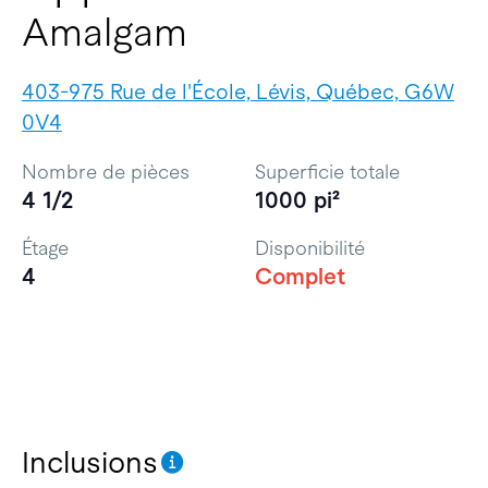
Amalgam
403-975 Rue de l'École, Lévis, Québec, G6W
0V4
Nombre de pièces
Superficie totale
4 1/2
1000 pi²
Étage
Disponibilité
4
Complet
Inclusions