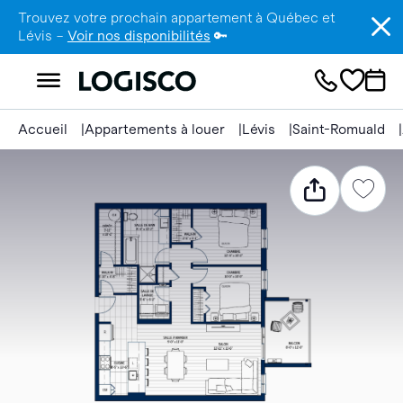
Trouvez votre prochain appartement à Québec et
Lévis –
Voir nos disponibilités
🔑
Accueil
Appartements à louer
Lévis
Saint-Romuald