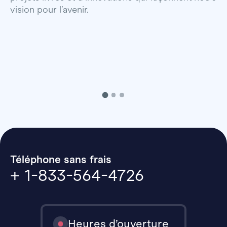
vision pour l’avenir.
p
Téléphone sans frais
+ 1-833-564-4726
Heures d’ouverture