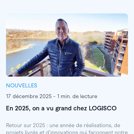
NOUVELLES
I
17 décembre 2025 - 1 min. de lecture
1
En 2025, on a vu grand chez LOGISCO
E
l
Retour sur 2025 : une année de réalisations, de
projets livrés et d’innovations qui façonnent notre
E