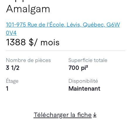
Amalgam
101-975 Rue de l'École, Lévis, Québec, G6W
0V4
1388 $
/ mois
Nombre de pièces
Superficie totale
3 1/2
700 pi²
Étage
Disponibilité
1
Maintenant
Télécharger la fiche