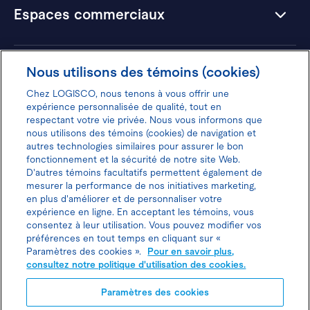
Espaces commerciaux
Hôtels
Nous utilisons des témoins (cookies)
Chez LOGISCO, nous tenons à vous offrir une
expérience personnalisée de qualité, tout en
respectant votre vie privée. Nous vous informons que
nous utilisons des témoins (cookies) de navigation et
Donnez votre avis pour gagner 100$
autres technologies similaires pour assurer le bon
fonctionnement et la sécurité de notre site Web.
D'autres témoins facultatifs permettent également de
mesurer la performance de nos initiatives marketing,
en plus d'améliorer et de personnaliser votre
expérience en ligne. En acceptant les témoins, vous
Politique d'utilisation des cookies
consentez à leur utilisation. Vous pouvez modifier vos
préférences en tout temps en cliquant sur «
Politique de protection des
Paramètres des cookies ».
Pour en savoir plus,
consultez notre politique d'utilisation des cookies.
renseignements personnels
Paramètres des cookies
Planifier une visite