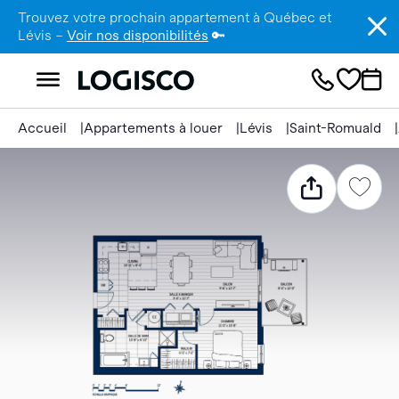
Trouvez votre prochain appartement à Québec et
Lévis –
Voir nos disponibilités
🔑
Accueil
Appartements à louer
Lévis
Saint-Romuald