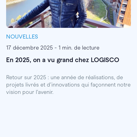
NOUVELLES
I
17 décembre 2025 - 1 min. de lecture
1
En 2025, on a vu grand chez LOGISCO
E
l
Retour sur 2025 : une année de réalisations, de
projets livrés et d’innovations qui façonnent notre
E
vision pour l’avenir.
p