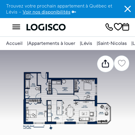
Trouvez votre prochain appartement à Québec et
Lévis –
Voir nos disponibilités
🔑
Accueil
Appartements à louer
Lévis
Saint-Nicolas
L