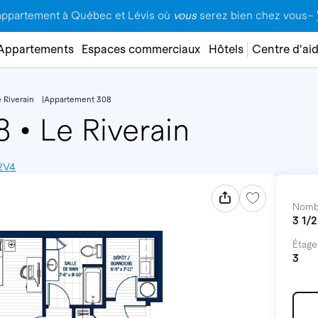
appartement à Québec et Lévis où
vous
serez bien chez vous–
Appartements
Espaces commerciaux
Hôtels
Centre d'ai
 Riverain
Appartement 308
08
•
Le Riverain
 2V4
Nomb
3 1/2
Étage
3