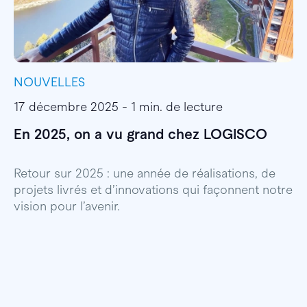
NOUVELLES
I
17 décembre 2025 - 1 min. de lecture
1
En 2025, on a vu grand chez LOGISCO
E
l
Retour sur 2025 : une année de réalisations, de
projets livrés et d’innovations qui façonnent notre
E
vision pour l’avenir.
p