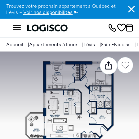
Trouvez votre prochain appartement à Québec et
Lévis –
Voir nos disponibilités
🔑
Accueil
Appartements à louer
Lévis
Saint-Nicolas
L