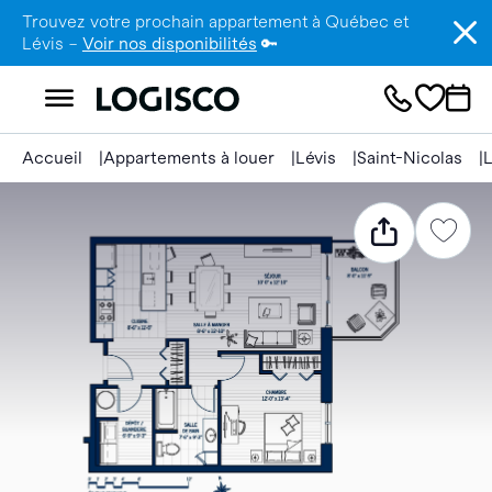
Trouvez votre prochain appartement à Québec et
Lévis –
Voir nos disponibilités
🔑
Accueil
Appartements à louer
Lévis
Saint-Nicolas
L