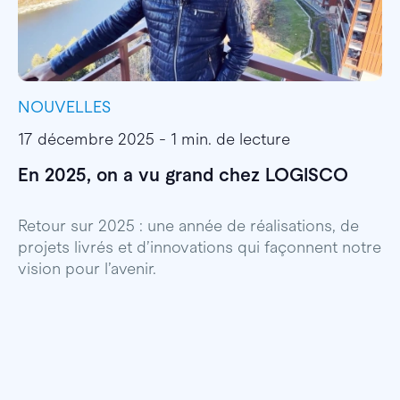
NOUVELLES
I
17 décembre 2025 - 1 min. de lecture
1
En 2025, on a vu grand chez LOGISCO
E
l
Retour sur 2025 : une année de réalisations, de
projets livrés et d’innovations qui façonnent notre
E
vision pour l’avenir.
p