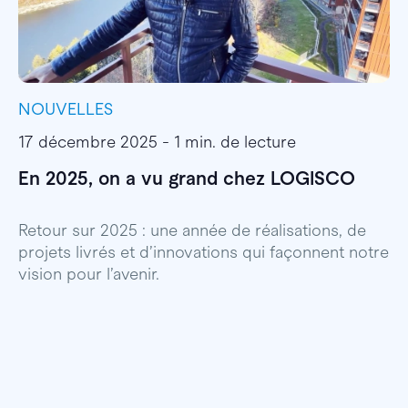
NOUVELLES
I
17 décembre 2025 - 1 min. de lecture
1
En 2025, on a vu grand chez LOGISCO
E
l
Retour sur 2025 : une année de réalisations, de
projets livrés et d’innovations qui façonnent notre
E
vision pour l’avenir.
p