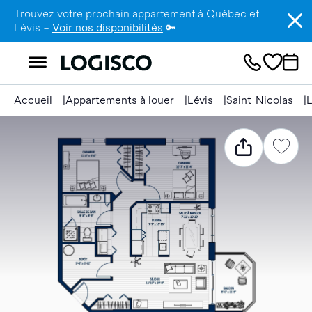
Trouvez votre prochain appartement à Québec et
Lévis –
Voir nos disponibilités
🔑
Accueil
Appartements à louer
Lévis
Saint-Nicolas
L