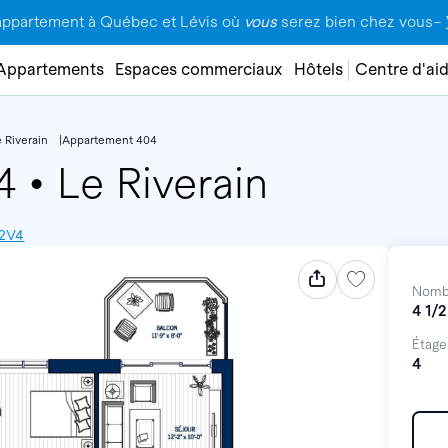
appartement à Québec et Lévis où
vous
serez bien chez vous–
Appartements
Espaces commerciaux
Hôtels
Centre d'ai
 Riverain
Appartement 404
04
•
Le Riverain
 2V4
Nomb
4 1/2
Étage
4