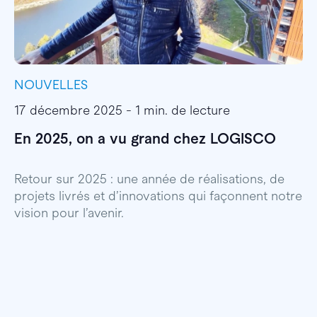
NOUVELLES
I
17 décembre 2025 - 1 min. de lecture
1
En 2025, on a vu grand chez LOGISCO
E
l
Retour sur 2025 : une année de réalisations, de
projets livrés et d’innovations qui façonnent notre
E
vision pour l’avenir.
p