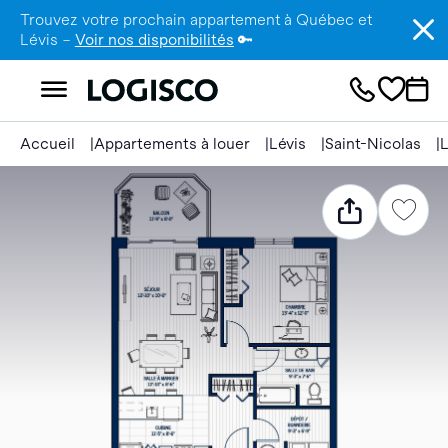
Trouvez votre prochain appartement à Québec et
Lévis –
Voir nos disponibilités
🔑
Accueil
Appartements à louer
Lévis
Saint-Nicolas
L