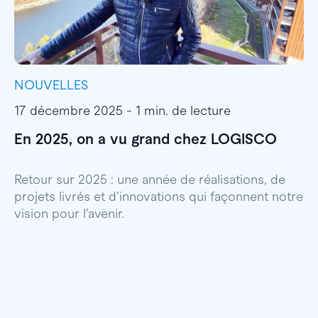
NOUVELLES
I
17 décembre 2025 - 1 min. de lecture
1
En 2025, on a vu grand chez LOGISCO
E
l
Retour sur 2025 : une année de réalisations, de
projets livrés et d’innovations qui façonnent notre
E
vision pour l’avenir.
p