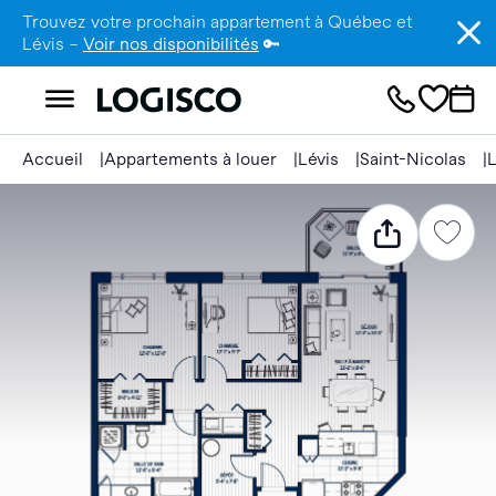
Trouvez votre prochain appartement à Québec et
Lévis –
Voir nos disponibilités
🔑
Accueil
Appartements à louer
Lévis
Saint-Nicolas
L