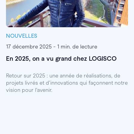
NOUVELLES
I
17 décembre 2025 - 1 min. de lecture
1
En 2025, on a vu grand chez LOGISCO
E
l
Retour sur 2025 : une année de réalisations, de
projets livrés et d’innovations qui façonnent notre
E
vision pour l’avenir.
p