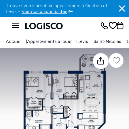
Trouvez votre prochain appartement à Québec et
Lévis –
Voir nos disponibilités
🔑
Accueil
Appartements à louer
Lévis
Saint-Nicolas
L